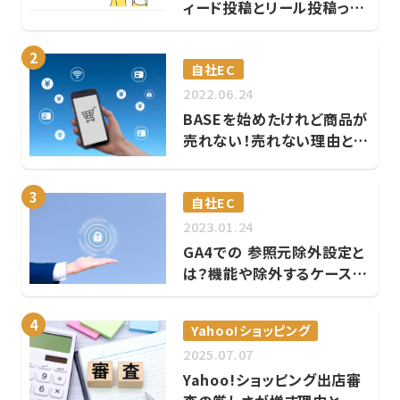
ィード投稿とリール投稿って
どっちがいいの？
2
自社EC
2022.06.24
BASEを始めたけれど商品が
売れない！売れない理由と売
り上げを伸ばす方法
3
自社EC
2023.01.24
GA4での 参照元除外設定と
は？機能や除外するケース、
設定方法を解説！
4
Yahoo!ショッピング
2025.07.07
Yahoo!ショッピング出店審